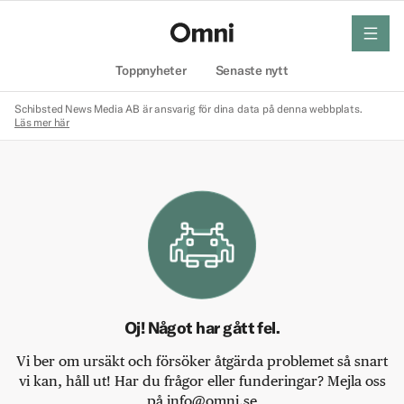
meny
Hem
Toppnyheter
Senaste nytt
Schibsted News Media AB är ansvarig för dina data på denna webbplats.
Läs mer här
Oj! Något har gått fel.
Vi ber om ursäkt och försöker åtgärda problemet så snart
vi kan, håll ut! Har du frågor eller funderingar? Mejla oss
på info@omni.se