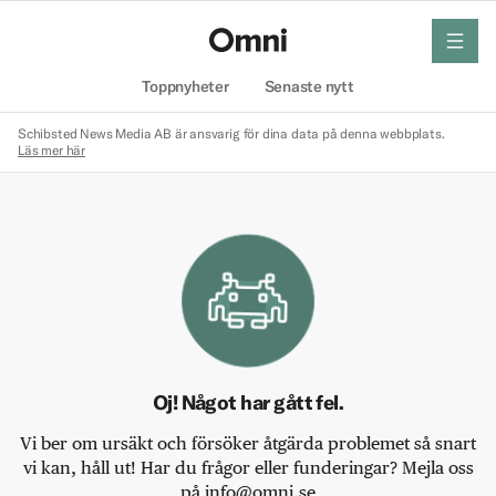
meny
Hem
Toppnyheter
Senaste nytt
Schibsted News Media AB är ansvarig för dina data på denna webbplats.
Läs mer här
Oj! Något har gått fel.
Vi ber om ursäkt och försöker åtgärda problemet så snart
vi kan, håll ut! Har du frågor eller funderingar? Mejla oss
på info@omni.se