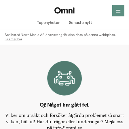
meny
Hem
Toppnyheter
Senaste nytt
Schibsted News Media AB är ansvarig för dina data på denna webbplats.
Läs mer här
Oj! Något har gått fel.
Vi ber om ursäkt och försöker åtgärda problemet så snart
vi kan, håll ut! Har du frågor eller funderingar? Mejla oss
på info@omni.se