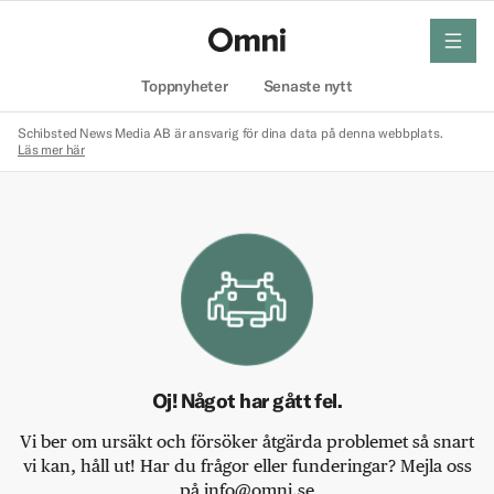
meny
Hem
Toppnyheter
Senaste nytt
Schibsted News Media AB är ansvarig för dina data på denna webbplats.
Läs mer här
Oj! Något har gått fel.
Vi ber om ursäkt och försöker åtgärda problemet så snart
vi kan, håll ut! Har du frågor eller funderingar? Mejla oss
på info@omni.se