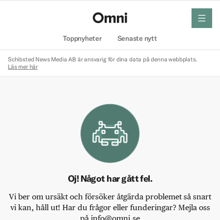
meny
Hem
Toppnyheter
Senaste nytt
Schibsted News Media AB är ansvarig för dina data på denna webbplats.
Läs mer här
Oj! Något har gått fel.
Vi ber om ursäkt och försöker åtgärda problemet så snart
vi kan, håll ut! Har du frågor eller funderingar? Mejla oss
på info@omni.se