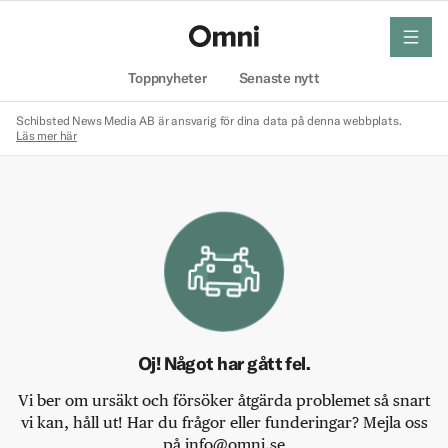
meny
Hem
Toppnyheter
Senaste nytt
Schibsted News Media AB är ansvarig för dina data på denna webbplats.
Läs mer här
Oj! Något har gått fel.
Vi ber om ursäkt och försöker åtgärda problemet så snart
vi kan, håll ut! Har du frågor eller funderingar? Mejla oss
på info@omni.se