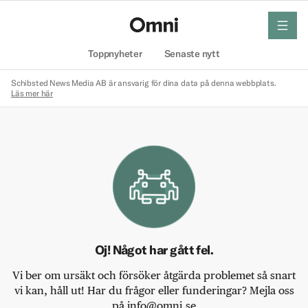
meny
Hem
Toppnyheter
Senaste nytt
Schibsted News Media AB är ansvarig för dina data på denna webbplats.
Läs mer här
Oj! Något har gått fel.
Vi ber om ursäkt och försöker åtgärda problemet så snart
vi kan, håll ut! Har du frågor eller funderingar? Mejla oss
på info@omni.se