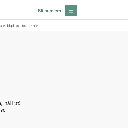
Bli medlem
meny
na webbplats.
Läs mer här
 håll ut!
.se