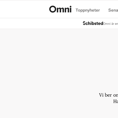
Toppnyheter
Sena
Hem
Omni är en
Vi ber o
Ha