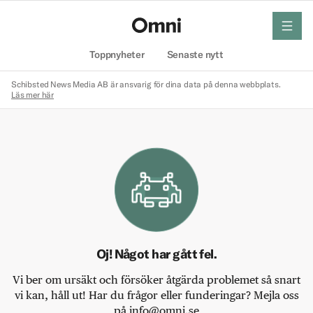
meny
Hem
Toppnyheter
Senaste nytt
Schibsted News Media AB är ansvarig för dina data på denna webbplats.
Läs mer här
Oj! Något har gått fel.
Vi ber om ursäkt och försöker åtgärda problemet så snart
vi kan, håll ut! Har du frågor eller funderingar? Mejla oss
på info@omni.se