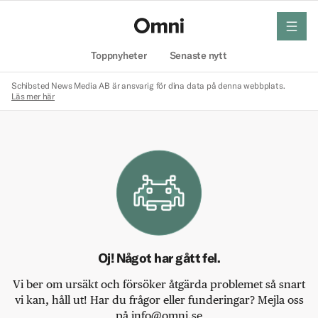
meny
Hem
Toppnyheter
Senaste nytt
Schibsted News Media AB är ansvarig för dina data på denna webbplats.
Läs mer här
Oj! Något har gått fel.
Vi ber om ursäkt och försöker åtgärda problemet så snart
vi kan, håll ut! Har du frågor eller funderingar? Mejla oss
på info@omni.se