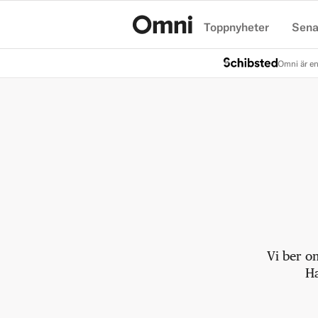
Toppnyheter
Sena
Hem
Omni är en
Vi ber o
Ha