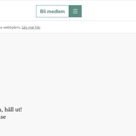
Bli medlem
meny
na webbplats.
Läs mer här
 håll ut!
.se