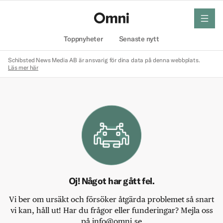
meny
Hem
Toppnyheter
Senaste nytt
Schibsted News Media AB är ansvarig för dina data på denna webbplats.
Läs mer här
Oj! Något har gått fel.
Vi ber om ursäkt och försöker åtgärda problemet så snart
vi kan, håll ut! Har du frågor eller funderingar? Mejla oss
på info@omni.se