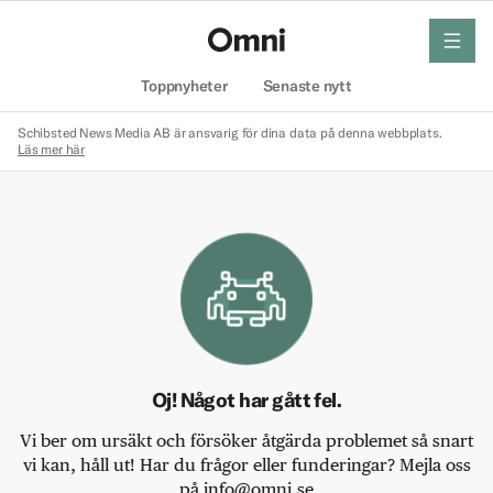
meny
Hem
Toppnyheter
Senaste nytt
Schibsted News Media AB är ansvarig för dina data på denna webbplats.
Läs mer här
Oj! Något har gått fel.
Vi ber om ursäkt och försöker åtgärda problemet så snart
vi kan, håll ut! Har du frågor eller funderingar? Mejla oss
på info@omni.se