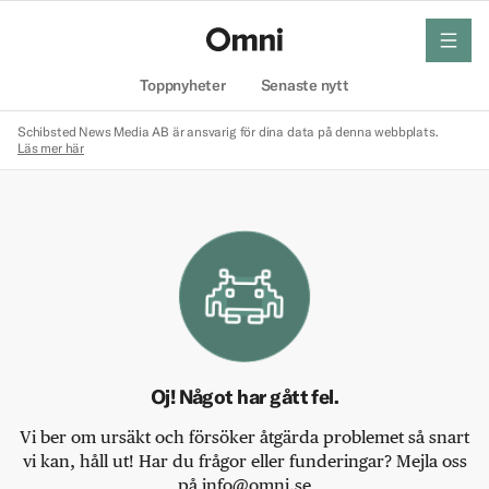
meny
Hem
Toppnyheter
Senaste nytt
Schibsted News Media AB är ansvarig för dina data på denna webbplats.
Läs mer här
Oj! Något har gått fel.
Vi ber om ursäkt och försöker åtgärda problemet så snart
vi kan, håll ut! Har du frågor eller funderingar? Mejla oss
på info@omni.se