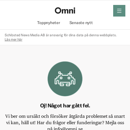
meny
Hem
Toppnyheter
Senaste nytt
Schibsted News Media AB är ansvarig för dina data på denna webbplats.
Läs mer här
Oj! Något har gått fel.
Vi ber om ursäkt och försöker åtgärda problemet så snart
vi kan, håll ut! Har du frågor eller funderingar? Mejla oss
på info@omni.se