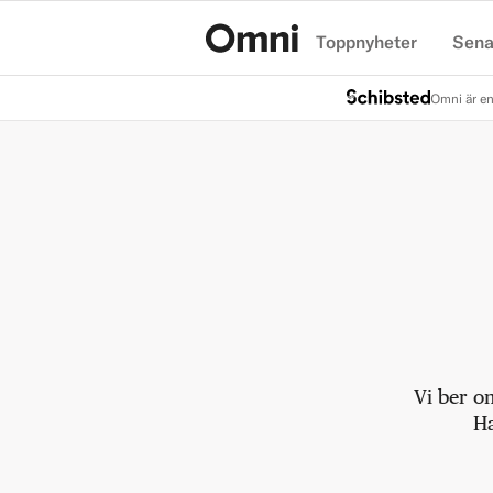
Toppnyheter
Sena
Hem
Omni är en
Vi ber o
Ha