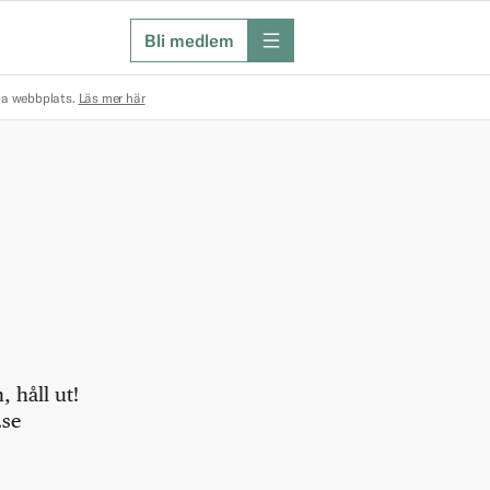
Bli medlem
meny
na webbplats.
Läs mer här
 håll ut!
.se