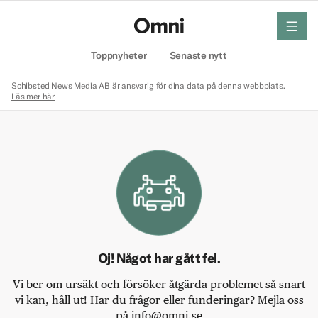
meny
Hem
Toppnyheter
Senaste nytt
Schibsted News Media AB är ansvarig för dina data på denna webbplats.
Läs mer här
Oj! Något har gått fel.
Vi ber om ursäkt och försöker åtgärda problemet så snart
vi kan, håll ut! Har du frågor eller funderingar? Mejla oss
på info@omni.se