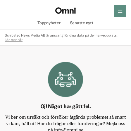
meny
Hem
Toppnyheter
Senaste nytt
Schibsted News Media AB är ansvarig för dina data på denna webbplats.
Läs mer här
Oj! Något har gått fel.
Vi ber om ursäkt och försöker åtgärda problemet så snart
vi kan, håll ut! Har du frågor eller funderingar? Mejla oss
på info@omni.se