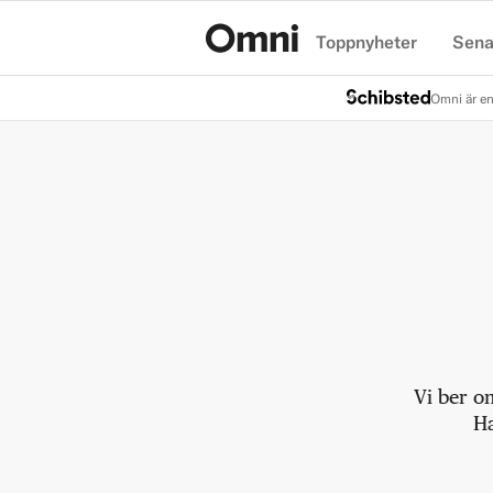
Toppnyheter
Sena
Hem
Omni är en
Vi ber o
Ha