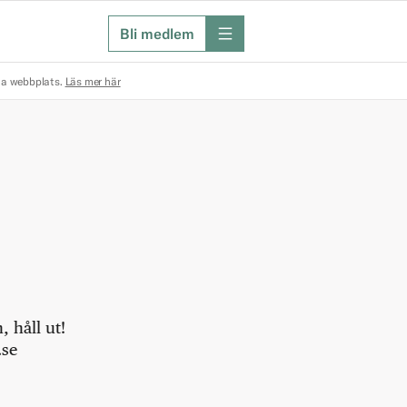
Bli medlem
meny
na webbplats.
Läs mer här
 håll ut!
.se