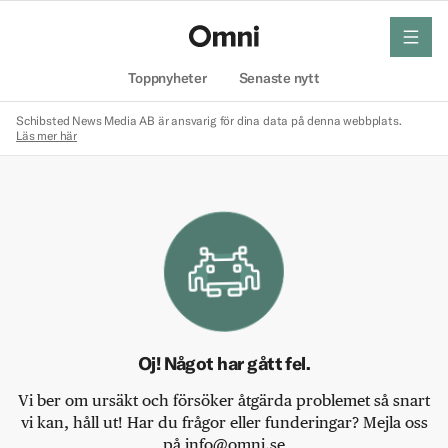
meny
Hem
Toppnyheter
Senaste nytt
Schibsted News Media AB är ansvarig för dina data på denna webbplats.
Läs mer här
Oj! Något har gått fel.
Vi ber om ursäkt och försöker åtgärda problemet så snart
vi kan, håll ut! Har du frågor eller funderingar? Mejla oss
på info@omni.se