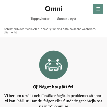
meny
Hem
Toppnyheter
Senaste nytt
Schibsted News Media AB är ansvarig för dina data på denna webbplats.
Läs mer här
Oj! Något har gått fel.
Vi ber om ursäkt och försöker åtgärda problemet så snart
vi kan, håll ut! Har du frågor eller funderingar? Mejla oss
på info@omni.se