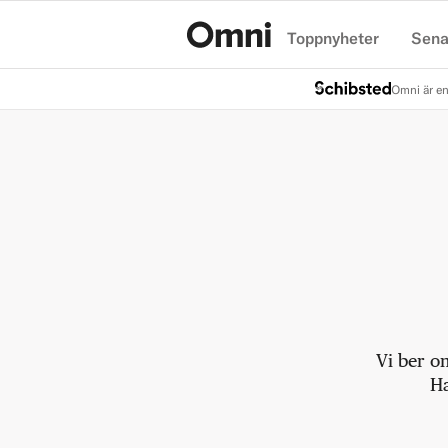
Toppnyheter
Sena
Hem
Omni är en
Vi ber o
Ha