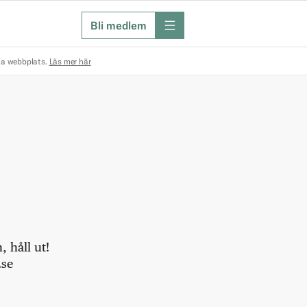
Bli medlem
meny
na webbplats.
Läs mer här
 håll ut!
.se