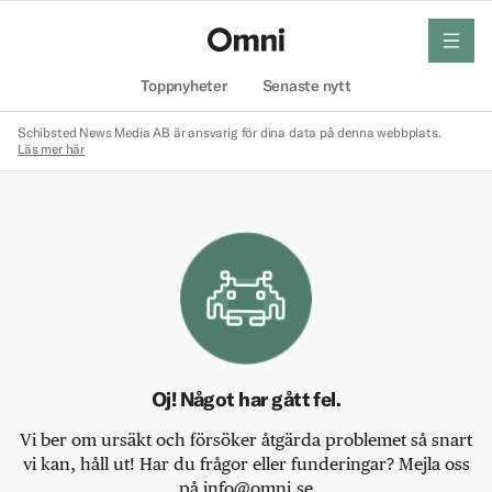
meny
Hem
Toppnyheter
Senaste nytt
Schibsted News Media AB är ansvarig för dina data på denna webbplats.
Läs mer här
Oj! Något har gått fel.
Vi ber om ursäkt och försöker åtgärda problemet så snart
vi kan, håll ut! Har du frågor eller funderingar? Mejla oss
på info@omni.se