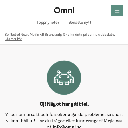
meny
Hem
Toppnyheter
Senaste nytt
Schibsted News Media AB är ansvarig för dina data på denna webbplats.
Läs mer här
Oj! Något har gått fel.
Vi ber om ursäkt och försöker åtgärda problemet så snart
vi kan, håll ut! Har du frågor eller funderingar? Mejla oss
på info@omni.se