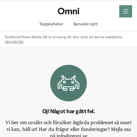
meny
Hem
Toppnyheter
Senaste nytt
Schibsted News Media AB är ansvarig för dina data på denna webbplats.
Läs mer här
Oj! Något har gått fel.
Vi ber om ursäkt och försöker åtgärda problemet så snart
vi kan, håll ut! Har du frågor eller funderingar? Mejla oss
på info@omni.se