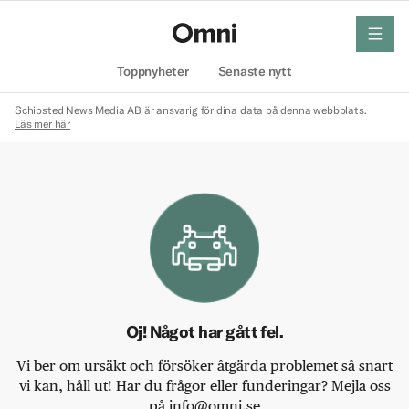
meny
Hem
Toppnyheter
Senaste nytt
Schibsted News Media AB är ansvarig för dina data på denna webbplats.
Läs mer här
Oj! Något har gått fel.
Vi ber om ursäkt och försöker åtgärda problemet så snart
vi kan, håll ut! Har du frågor eller funderingar? Mejla oss
på info@omni.se