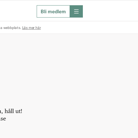
Bli medlem
meny
na webbplats.
Läs mer här
 håll ut!
.se