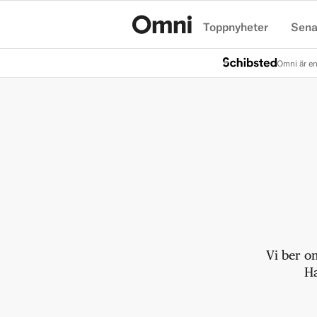
Toppnyheter
Sena
Hem
Omni är en
Vi ber o
Ha