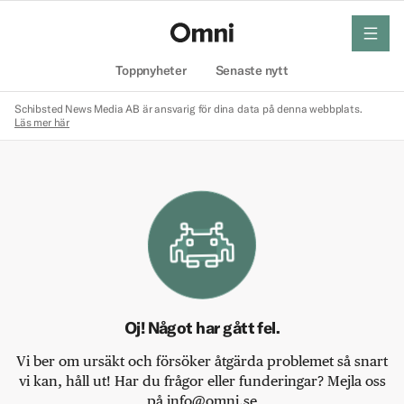
meny
Hem
Toppnyheter
Senaste nytt
Schibsted News Media AB är ansvarig för dina data på denna webbplats.
Läs mer här
Oj! Något har gått fel.
Vi ber om ursäkt och försöker åtgärda problemet så snart
vi kan, håll ut! Har du frågor eller funderingar? Mejla oss
på info@omni.se