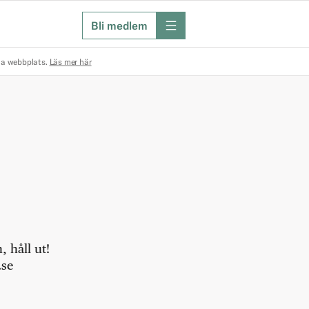
Bli medlem
meny
na webbplats.
Läs mer här
 håll ut!
.se