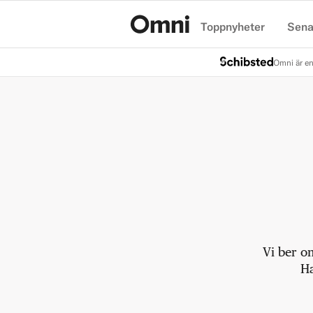
Toppnyheter
Sena
Hem
Omni är en
Vi ber o
Ha