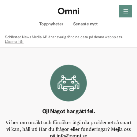
meny
Hem
Toppnyheter
Senaste nytt
Schibsted News Media AB är ansvarig för dina data på denna webbplats.
Läs mer här
Oj! Något har gått fel.
Vi ber om ursäkt och försöker åtgärda problemet så snart
vi kan, håll ut! Har du frågor eller funderingar? Mejla oss
på info@omni.se