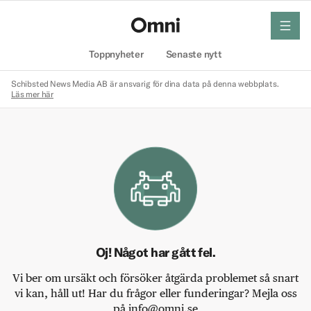
meny
Hem
Toppnyheter
Senaste nytt
Schibsted News Media AB är ansvarig för dina data på denna webbplats.
Läs mer här
Oj! Något har gått fel.
Vi ber om ursäkt och försöker åtgärda problemet så snart
vi kan, håll ut! Har du frågor eller funderingar? Mejla oss
på info@omni.se