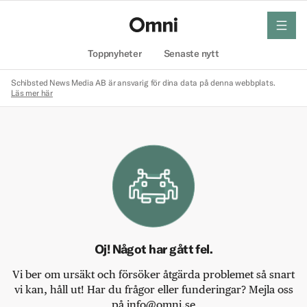
meny
Hem
Toppnyheter
Senaste nytt
Schibsted News Media AB är ansvarig för dina data på denna webbplats.
Läs mer här
Oj! Något har gått fel.
Vi ber om ursäkt och försöker åtgärda problemet så snart
vi kan, håll ut! Har du frågor eller funderingar? Mejla oss
på info@omni.se