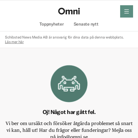
meny
Hem
Toppnyheter
Senaste nytt
Schibsted News Media AB är ansvarig för dina data på denna webbplats.
Läs mer här
Oj! Något har gått fel.
Vi ber om ursäkt och försöker åtgärda problemet så snart
vi kan, håll ut! Har du frågor eller funderingar? Mejla oss
på info@omni.se