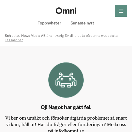
meny
Hem
Toppnyheter
Senaste nytt
Schibsted News Media AB är ansvarig för dina data på denna webbplats.
Läs mer här
Oj! Något har gått fel.
Vi ber om ursäkt och försöker åtgärda problemet så snart
vi kan, håll ut! Har du frågor eller funderingar? Mejla oss
på info@omni.se