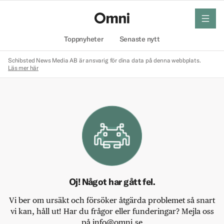
meny
Hem
Toppnyheter
Senaste nytt
Schibsted News Media AB är ansvarig för dina data på denna webbplats.
Läs mer här
Oj! Något har gått fel.
Vi ber om ursäkt och försöker åtgärda problemet så snart
vi kan, håll ut! Har du frågor eller funderingar? Mejla oss
på info@omni.se