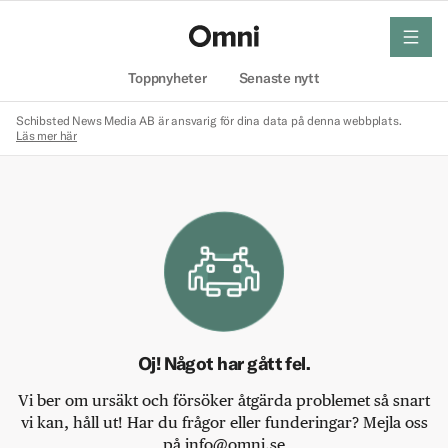
meny
Hem
Toppnyheter
Senaste nytt
Schibsted News Media AB är ansvarig för dina data på denna webbplats.
Läs mer här
Oj! Något har gått fel.
Vi ber om ursäkt och försöker åtgärda problemet så snart
vi kan, håll ut! Har du frågor eller funderingar? Mejla oss
på info@omni.se