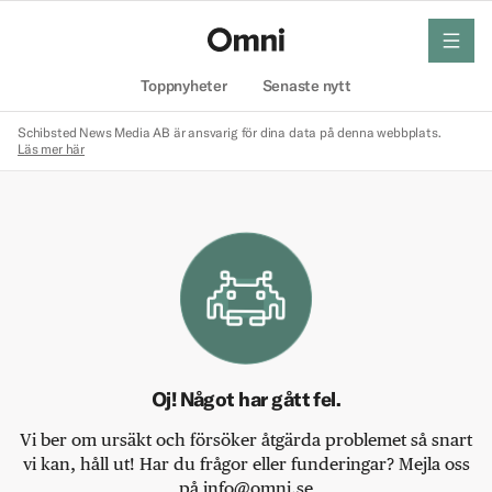
meny
Hem
Toppnyheter
Senaste nytt
Schibsted News Media AB är ansvarig för dina data på denna webbplats.
Läs mer här
Oj! Något har gått fel.
Vi ber om ursäkt och försöker åtgärda problemet så snart
vi kan, håll ut! Har du frågor eller funderingar? Mejla oss
på info@omni.se