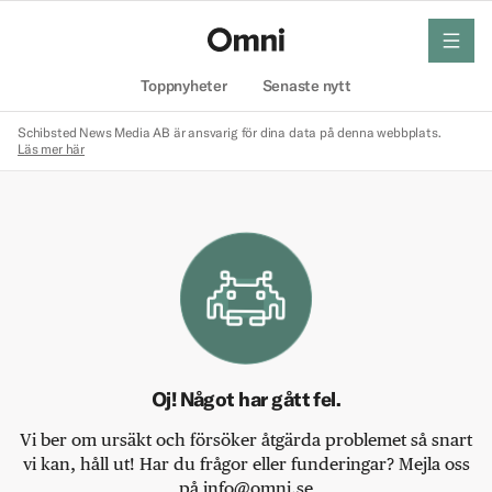
meny
Hem
Toppnyheter
Senaste nytt
Schibsted News Media AB är ansvarig för dina data på denna webbplats.
Läs mer här
Oj! Något har gått fel.
Vi ber om ursäkt och försöker åtgärda problemet så snart
vi kan, håll ut! Har du frågor eller funderingar? Mejla oss
på info@omni.se