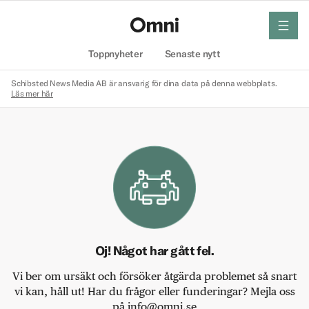
meny
Hem
Toppnyheter
Senaste nytt
Schibsted News Media AB är ansvarig för dina data på denna webbplats.
Läs mer här
Oj! Något har gått fel.
Vi ber om ursäkt och försöker åtgärda problemet så snart
vi kan, håll ut! Har du frågor eller funderingar? Mejla oss
på info@omni.se