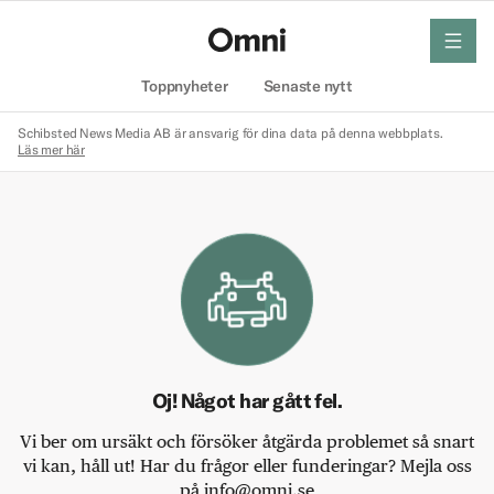
meny
Hem
Toppnyheter
Senaste nytt
Schibsted News Media AB är ansvarig för dina data på denna webbplats.
Läs mer här
Oj! Något har gått fel.
Vi ber om ursäkt och försöker åtgärda problemet så snart
vi kan, håll ut! Har du frågor eller funderingar? Mejla oss
på info@omni.se