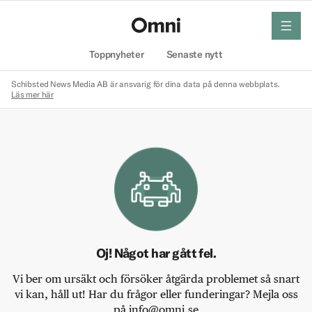
meny
Hem
Toppnyheter
Senaste nytt
Schibsted News Media AB är ansvarig för dina data på denna webbplats.
Läs mer här
Oj! Något har gått fel.
Vi ber om ursäkt och försöker åtgärda problemet så snart
vi kan, håll ut! Har du frågor eller funderingar? Mejla oss
på info@omni.se