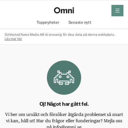
meny
Hem
Toppnyheter
Senaste nytt
Schibsted News Media AB är ansvarig för dina data på denna webbplats.
Läs mer här
Oj! Något har gått fel.
Vi ber om ursäkt och försöker åtgärda problemet så snart
vi kan, håll ut! Har du frågor eller funderingar? Mejla oss
på info@omni.se