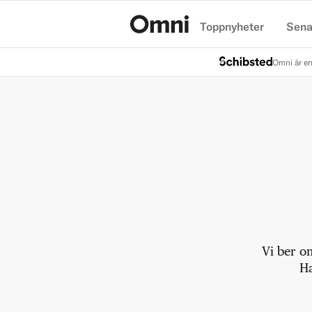
Toppnyheter
Sena
Hem
Omni är en
Vi ber o
Ha