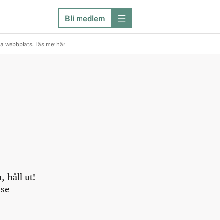
Bli medlem
meny
na webbplats.
Läs mer här
 håll ut!
.se