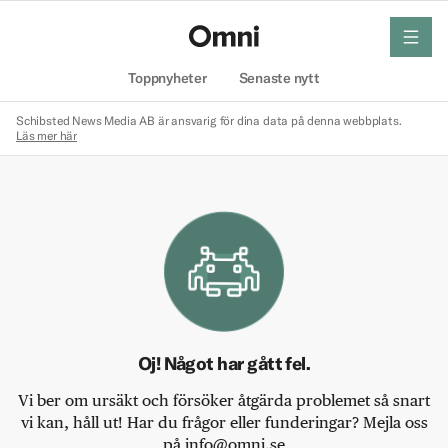
meny
Hem
Toppnyheter
Senaste nytt
Schibsted News Media AB är ansvarig för dina data på denna webbplats.
Läs mer här
Oj! Något har gått fel.
Vi ber om ursäkt och försöker åtgärda problemet så snart
vi kan, håll ut! Har du frågor eller funderingar? Mejla oss
på info@omni.se