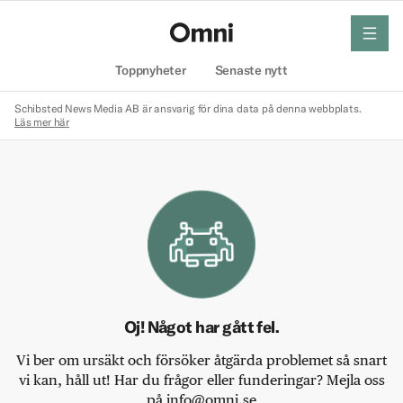
meny
Hem
Toppnyheter
Senaste nytt
Schibsted News Media AB är ansvarig för dina data på denna webbplats.
Läs mer här
Oj! Något har gått fel.
Vi ber om ursäkt och försöker åtgärda problemet så snart
vi kan, håll ut! Har du frågor eller funderingar? Mejla oss
på info@omni.se