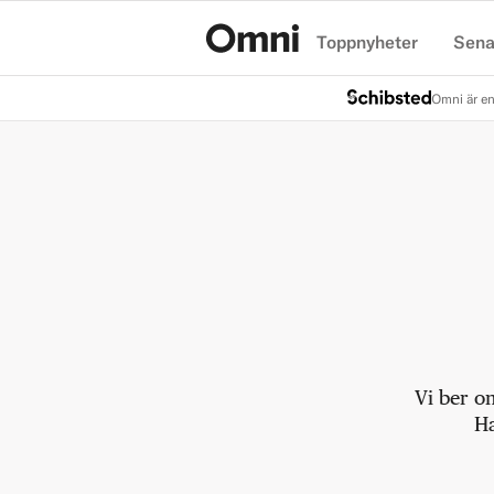
Toppnyheter
Sena
Hem
Omni är en
Vi ber o
Ha