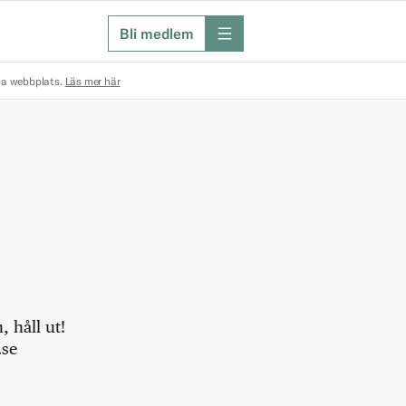
Bli medlem
meny
na webbplats.
Läs mer här
 håll ut!
.se