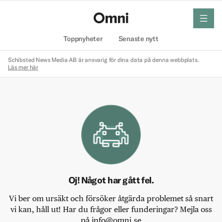
meny
Hem
Toppnyheter
Senaste nytt
Schibsted News Media AB är ansvarig för dina data på denna webbplats.
Läs mer här
Oj! Något har gått fel.
Vi ber om ursäkt och försöker åtgärda problemet så snart
vi kan, håll ut! Har du frågor eller funderingar? Mejla oss
på info@omni.se