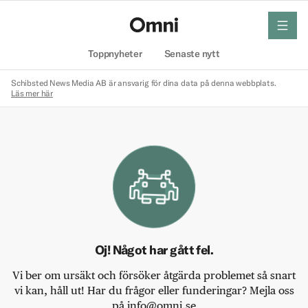
meny
Hem
Toppnyheter
Senaste nytt
Schibsted News Media AB är ansvarig för dina data på denna webbplats.
Läs mer här
Oj! Något har gått fel.
Vi ber om ursäkt och försöker åtgärda problemet så snart
vi kan, håll ut! Har du frågor eller funderingar? Mejla oss
på info@omni.se