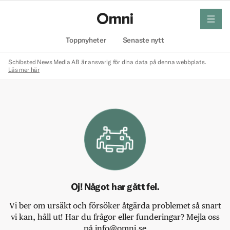
meny
Hem
Toppnyheter
Senaste nytt
Schibsted News Media AB är ansvarig för dina data på denna webbplats.
Läs mer här
Oj! Något har gått fel.
Vi ber om ursäkt och försöker åtgärda problemet så snart
vi kan, håll ut! Har du frågor eller funderingar? Mejla oss
på info@omni.se