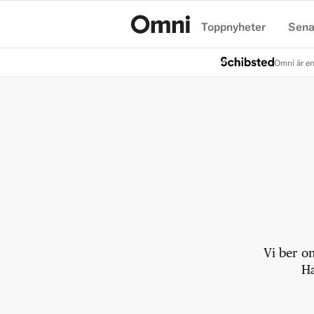
Toppnyheter
Sena
Hem
Omni är en
Vi ber o
Ha