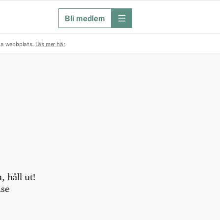
Bli medlem
meny
na webbplats.
Läs mer här
 håll ut!
.se